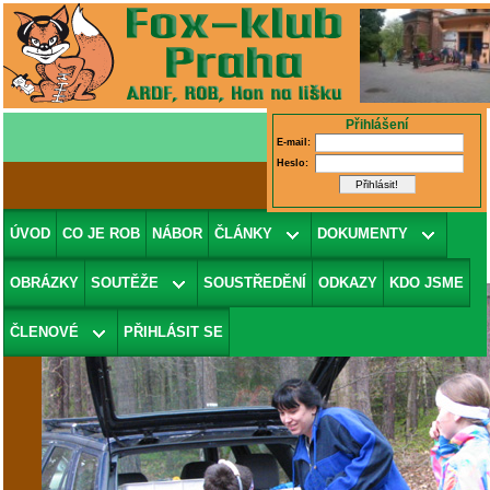
Přihlášení
E-mail:
Heslo:
Fotografie 22/51
(v galerii
24.5.2004
ÚVOD
CO JE ROB
NÁBOR
ČLÁNKY
DOKUMENTY
Pražský žebříček
)
OBRÁZKY
SOUTĚŽE
SOUSTŘEDĚNÍ
ODKAZY
KDO JSME
ČLENOVÉ
PŘIHLÁSIT SE