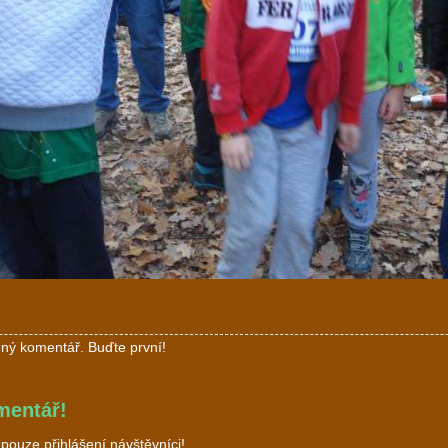
ný komentář. Buďte první!
mentář!
ouze přihlášení návštěvníci!