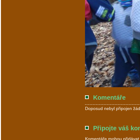
Komentáře
Doposud nebyl připojen žád
Připojte váš ko
Komentáře mohou přidávat p