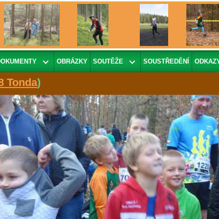
DOKUMENTY
OBRÁZKY
SOUTĚŽE
SOUSTŘEDĚNÍ
ODKAZ
8 Tonda
)