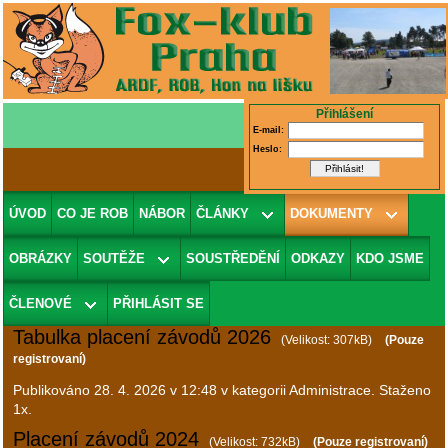
Přihlášení
E-mail:
Heslo:
Dokumenty ke stažení
ÚVOD
CO JE ROB
NÁBOR
ČLÁNKY
DOKUMENTY
Filtr:
OBRÁZKY
SOUTĚŽE
SOUSTŘEDĚNÍ
ODKAZY
KDO JSME
Stránkování:
První
Předchozí
1
2
Další
Poslední
ČLENOVÉ
PŘIHLÁSIT SE
(Celkem: 20 položek)
Tabulka placení závodů 2026
(Velikost: 307kB)
(Pouze
registrovaní)
Publikováno
28. 4. 2026 v 12:48
v kategorii Administrace. Staženo
1x.
Placení závodů 2024
(Velikost: 732kB)
(Pouze registrovaní)