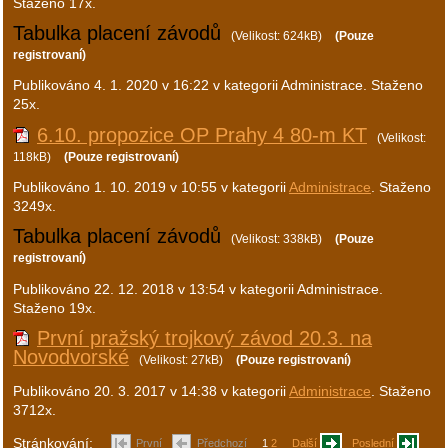
Staženo 17x.
Tabulka placení závodů
(Velikost: 624kB)
(Pouze
registrovaní)
Publikováno
4. 1. 2020 v 16:22
v kategorii Administrace. Staženo
25x.
6.10. propozice OP Prahy 4 80-m KT
(Velikost:
118kB)
(Pouze registrovaní)
Publikováno
1. 10. 2019 v 10:55
v kategorii
Administrace
. Staženo
3249x.
Tabulka placení závodů
(Velikost: 338kB)
(Pouze
registrovaní)
Publikováno
22. 12. 2018 v 13:54
v kategorii Administrace.
Staženo 19x.
První pražský trojkový závod 20.3. na
Novodvorské
(Velikost: 27kB)
(Pouze registrovaní)
Publikováno
20. 3. 2017 v 14:38
v kategorii
Administrace
. Staženo
3712x.
Stránkování:
První
Předchozí
1
2
Další
Poslední