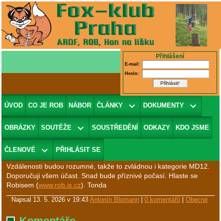
Přihlášení
E-mail:
Heslo:
Krajský přebor Prahy na Dlouhé trati
ÚVOD
CO JE ROB
NÁBOR
ČLÁNKY
DOKUMENTY
16.5.
OBRÁZKY
SOUTĚŽE
SOUSTŘEDĚNÍ
ODKAZY
KDO JSME
Závod se bude konat v krásném prostředí Brdských lesů. Sraz je
viz
odkaz
. Propozice jsou viz
odkaz
. Bude „krátká“ Dlouhá trať
ČLENOVÉ
PŘIHLÁSIT SE
80+2 m s přehozením přijímačů na předávce na koncu 80-ky.
Vzdálenosti budou rozumné, takže to zvládnou i kategorie MD12.
Doporučuji všem účast. Snad bude příznivé počasí. Hlaste se
Robisem (
www.rob.is.cz
). Tonda
Napsal
13. 5. 2026 v 19:43
Antonín Blomann
|
0 komentářů
|
Obecné
Komentáře