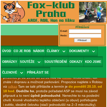
Přihlášení
E-mail:
Heslo:
21.10. trénink opět formou závodu
ÚVOD
CO JE ROB
NÁBOR
ČLÁNKY
DOKUMENTY
Zpět na seznam
OBRÁZKY
SOUTĚŽE
SOUSTŘEDĚNÍ
ODKAZY
KDO JSME
Ahoj, asi poslední letošní mistrovský závod bude „dvojkový“ KP
ČLENOVÉ
PŘIHLÁSIT SE
Prahy Noční v pásmu 80 metrů. Protože je to
Noční
, tak sraz a
prezence je od 18:30 do 19:00 hod viz
odkaz
. Místo znáte, tak
znáte i dopravu a možnost parkování. Propozice najdete v Robisu
viz
odkaz
Tam se talé přihlásíte a termín je
do pondělí 20.10. od
18 hod
.
Dodržte ho
, protože pořadatel ASP se musí na závod
připravit a to není
úplně jednoduché
. Nenechte to na poslední
chvíli. Kromě vhodného teplého oblečení (a obuvi) potřebujete
i světlo, ideálně čelovku (stačí jednodušší na 2–3 mikrotužky).