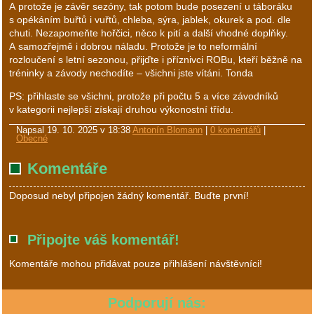
A protože je závěr sezóny, tak potom bude posezení u táboráku
s opékáním buřtů i vuřtů, chleba, sýra, jablek, okurek a pod. dle
chuti. Nezapomeňte hořčici, něco k pití a další vhodné doplňky.
A samozřejmě i dobrou náladu. Protože je to neformální
rozloučení s letní sezonou, přijďte i příznivci ROBu, kteří běžně na
tréninky a závody nechodíte – všichni jste vítáni. Tonda
PS: přihlaste se všichni, protože při počtu 5 a více závodníků
v kategorii nejlepší získají druhou výkonostní třídu.
Napsal
19. 10. 2025 v 18:38
Antonín Blomann
|
0 komentářů
|
Obecné
Komentáře
Doposud nebyl připojen žádný komentář. Buďte první!
Připojte váš komentář!
Komentáře mohou přidávat pouze přihlášení návštěvníci!
Podporují nás: