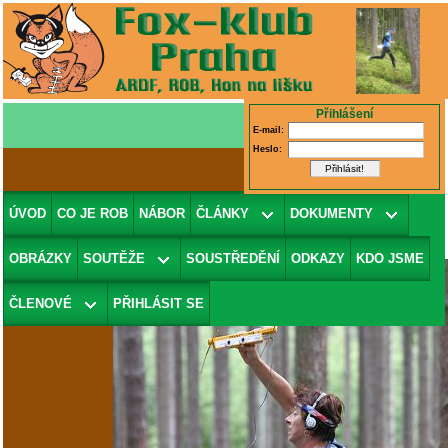
Přihlášení
E-mail:
Heslo:
Fotografie 5/34
(v galerii
PP2006 -
ÚVOD
CO JE ROB
NÁBOR
ČLÁNKY
DOKUMENTY
Sobotní fotky od Nečíka
)
OBRÁZKY
SOUTĚŽE
SOUSTŘEDĚNÍ
ODKAZY
KDO JSME
ČLENOVÉ
PŘIHLÁSIT SE