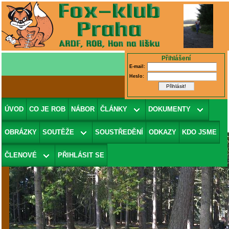
Přihlášení
E-mail:
Heslo:
Fotografie 41/125
(v galerii
PP2006 -
ÚVOD
CO JE ROB
NÁBOR
ČLÁNKY
DOKUMENTY
Neděle u majáku
)
OBRÁZKY
SOUTĚŽE
SOUSTŘEDĚNÍ
ODKAZY
KDO JSME
ČLENOVÉ
PŘIHLÁSIT SE