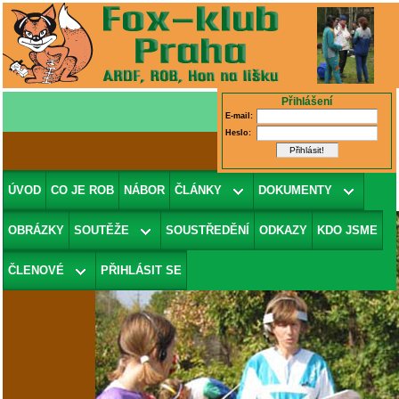
Přihlášení
E-mail:
Heslo:
Fotografie 28/78
(v galerii
PP 2003
)
ÚVOD
CO JE ROB
NÁBOR
ČLÁNKY
DOKUMENTY
OBRÁZKY
SOUTĚŽE
SOUSTŘEDĚNÍ
ODKAZY
KDO JSME
ČLENOVÉ
PŘIHLÁSIT SE