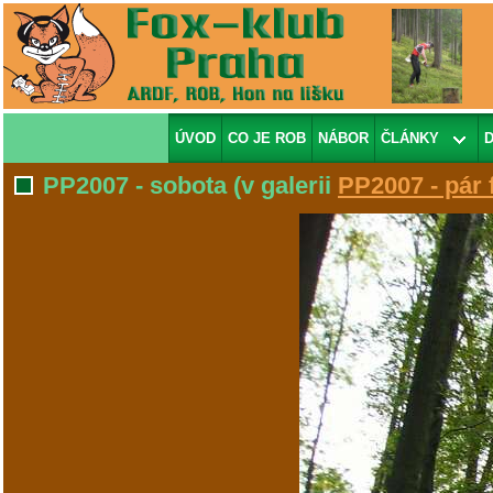
ÚVOD
CO JE ROB
NÁBOR
ČLÁNKY
PP2007 - sobota
(v galerii
PP2007 - pár 