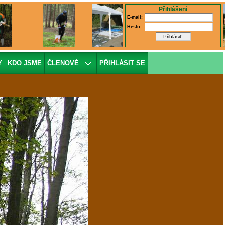
Přihlášení
E-mail:
Heslo:
Y
KDO JSME
ČLENOVÉ
PŘIHLÁSIT SE