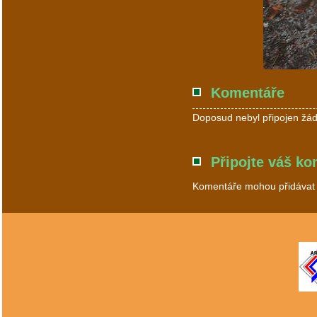
Komentáře
Doposud nebyl připojen žád
Připojte váš ko
Komentáře mohou přidávat p