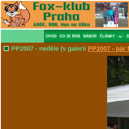
ÚVOD
CO JE ROB
NÁBOR
ČLÁNKY
PP2007 - neděle
(v galerii
PP2007 - pár 