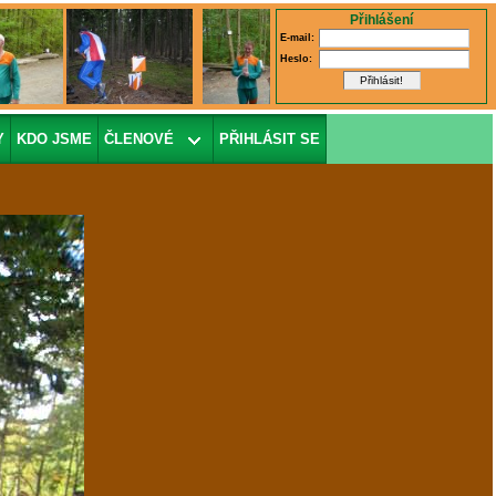
Přihlášení
E-mail:
Heslo:
Y
KDO JSME
ČLENOVÉ
PŘIHLÁSIT SE