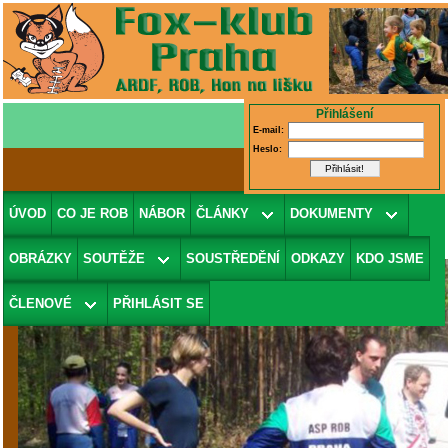
Přihlášení
E-mail:
Heslo:
První Sudovo Hlavno
(v galerii
ÚVOD
CO JE ROB
NÁBOR
ČLÁNKY
DOKUMENTY
1.5.2005 Sudovo Hlavno
)
OBRÁZKY
SOUTĚŽE
SOUSTŘEDĚNÍ
ODKAZY
KDO JSME
ČLENOVÉ
PŘIHLÁSIT SE