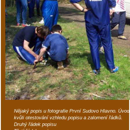
Nějaký popis u fotografie První Sudovo Hlavno. Úvo
kvůli otestování vzhledu popisu a zalomení řádků.
Druhý řádek popisu