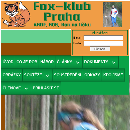
Přihlášení
E-mail:
Heslo:
pp16-e3-k3-030
(v galerii
PP-2016-E3-
ÚVOD
CO JE ROB
NÁBOR
ČLÁNKY
DOKUMENTY
pomalá-3
)
OBRÁZKY
SOUTĚŽE
SOUSTŘEDĚNÍ
ODKAZY
KDO JSME
ČLENOVÉ
PŘIHLÁSIT SE