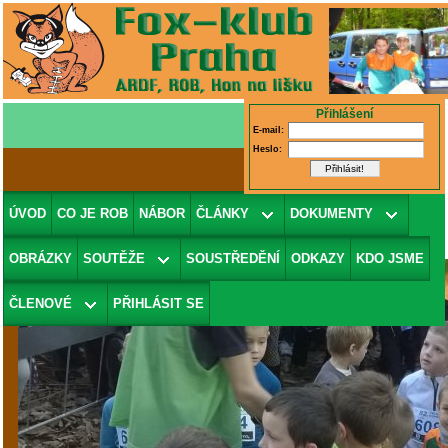
Přihlášení
E-mail:
Heslo:
VK-2015
(v galerii
Velká Kunratická
ÚVOD
CO JE ROB
NÁBOR
ČLÁNKY
DOKUMENTY
2015
)
OBRÁZKY
SOUTĚŽE
SOUSTŘEDĚNÍ
ODKAZY
KDO JSME
ČLENOVÉ
PŘIHLÁSIT SE