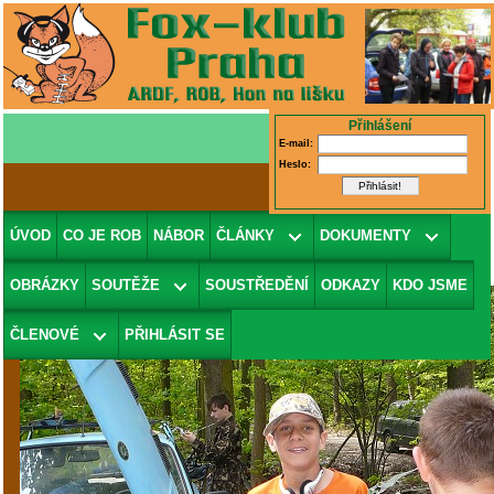
Přihlášení
E-mail:
Heslo:
Fotografie 30/71
(v galerii
2007 -
ÚVOD
CO JE ROB
NÁBOR
ČLÁNKY
DOKUMENTY
Papoušek
)
OBRÁZKY
SOUTĚŽE
SOUSTŘEDĚNÍ
ODKAZY
KDO JSME
ČLENOVÉ
PŘIHLÁSIT SE