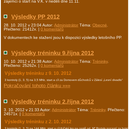
zájemci o start na V.K. v neděli dne 11.11.
Výsledky PP 2012
28. 10. 2012 v 23:04
Autor:
Administrátor
Téma:
Obecné
.
Přečteno: 21412x. |
0 komentářů
V dokumentech ke stažení jsou k dispozici výsledky letošního PP.
Výsledky tréninku 9.října 2012
10. 10. 2012 v 21:38
Autor:
Administrátor
Téma:
Tréninky
.
Přečteno: 25262x. |
0 komentářů
Výsledky tréninku z 9. 10. 2012
3 kontroly (1, 3, 5) na 3,5 MHz, start a cíl za Domovem důchodců v Zálesí „Lesní divadlo“
Pokračování tohoto článku »»»
Výsledky tréninku 2.října 2012
3. 10. 2012 v 21:33
Autor:
Administrátor
Téma:
Tréninky
. Přečteno:
24571x. |
0 komentářů
Výsledky tréninku z 2. 10. 2012
3 kontroly (1, 3, 5) na 144 MHz, start a cíl Krčský les na cestě od „M“ Roztyly rozcestí za hot