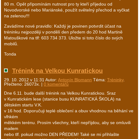
80 m. Opět připomínám nutnost pro ty kteří přijedou od
Novodvorské nebo Mariánské, použít světelný přechod a vyčkat
na zelenou!!!
Zavádíme nové pravidlo: Každý je povinen potvrdit účast na
tréninku nejpozději v pondělí den předem do 20 hod Martině
Matouškové na tlf: 603 734 373. Uložte si toto číslo do svých
mobilů.
Tonda
Trénink na Velkou Kunratickou
29. 10. 2012 v 11:31
Autor:
Antonín Blomann
Téma:
Tréninky
.
Přečteno: 26073x. |
0 komentářů
Dne 6.11. bude další trénink na Velkou Kunratickou. Sraz
v Kunratickém lese (stanice busu KUNRATICKÁ ŠKOLA) na
dětském startu V.K.
v 16 hod. Doporučuji teplé oblečení a obuv vhodnou na běhání ve
vlhkém
měkkém terénu. Prosím všechny, kteří nepříjdou, aby se omluvili
mailem
nebo tlf. pokud možno DEN PŘEDEM! Také se mi přihlašte