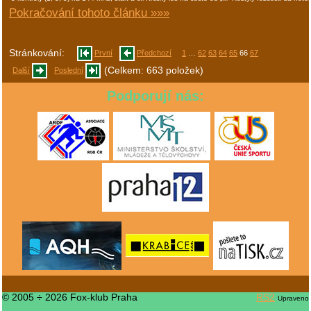
Pokračování tohoto článku »»»
Stránkování:
První
Předchozí
1
…
62
63
64
65
66
67
(Celkem: 663 položek)
Další
Poslední
Podporují nás:
© 2005 ÷ 2026 Fox-klub Praha
RS2
Upraveno