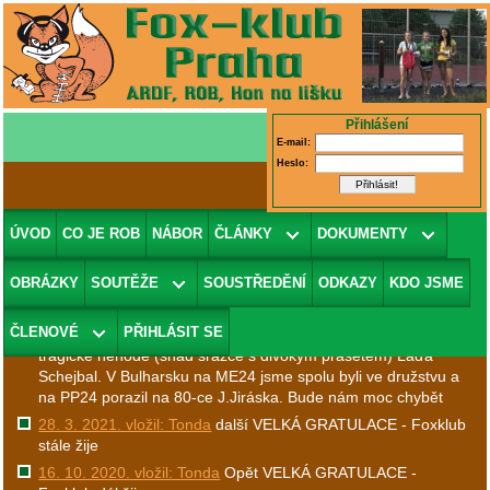
Přihlášení
E-mail:
Heslo:
Vítejte na stránkách sportovního oddílu
ÚVOD
CO JE ROB
NÁBOR
ČLÁNKY
DOKUMENTY
ROB.
OBRÁZKY
SOUTĚŽE
SOUSTŘEDĚNÍ
ODKAZY
KDO JSME
Poslední vzkazy:
(
Všechny vzkazy
)
ČLENOVÉ
PŘIHLÁSIT SE
7. 11. 2024. vložil: Tonda
Smutná zpráva. 6.11. zemřel po
tragické nehodě (snad srážce s divokým prasetem) Láďa
Schejbal. V Bulharsku na ME24 jsme spolu byli ve družstvu a
na PP24 porazil na 80-ce J.Jiráska. Bude nám moc chybět
28. 3. 2021. vložil: Tonda
další VELKÁ GRATULACE - Foxklub
stále žije
16. 10. 2020. vložil: Tonda
Opět VELKÁ GRATULACE -