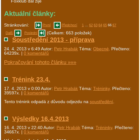
Foxklub dál žije
Aktuální články:
Stránkování:
První
Předchozí
1
…
62
63
64
65
66
67
(Celkem: 663 položek)
Další
Poslední
Soustředění 2013 - příprava
24. 4. 2013 v 6:49
Autor:
Petr Hrabák
Téma:
Obecné
. Přečteno:
64239x. |
0 komentářů
Pokračování tohoto článku »»»
Trénink 23.4.
17. 4. 2013 v 0:00
Autor:
Petr Hrabák
Téma:
Tréninky
. Přečteno:
39597x. |
0 komentářů
Tento trénink odpadá z důvodu odjezdu na
soustředění
.
Výsledky 16.4.2013
16. 4. 2013 v 22:40
Autor:
Petr Hrabák
Téma:
Tréninky
. Přečteno:
34667x. |
0 komentářů