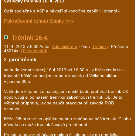
Výsledky tréninku 16. 4. 2013
Opět společně s ASP a někteří si kondičně zaběhli i orienťák.
Pokračování tohoto článku »»»
Trénink 16.4.
11. 4. 2013 v 8:30
Autor:
Administrátor
Téma:
Tréninky
. Přečteno:
43074x. |
0 komentářů
2. jarní trénink
se bude konat v úterý 16.4.2013 od 16:30 h., v Krčském lese –
travnaté hřiště za novým srubem kousek od Velkého altánu,
v pásmu 80m.
Vzhledem k tomu, že na stejném místě bude probíhat trénink OB
doporučuji si po našem tréninku zaběhnout i trénink OB. Je to
výborná průprava, jak se naučit pracovat při závodě ROB
s mapou.
Běžci OB si zase na oplátku mohou zaběhnout náš trénink. Z toho
důvodu se může trénink časově protáhnout.
Prosím o potvrzení účasti mailem či telefonicky do pondělka