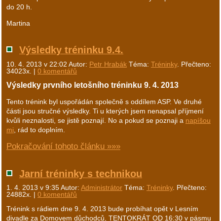
do 20 h.
Martina
Výsledky tréninku 9.4.
10. 4. 2013 v 22:02
Autor:
Petr Hrabák
Téma:
Tréninky
. Přečteno:
34023x. |
0 komentářů
Výsledky prvního letošního tréninku 9. 4. 2013
Tento trénink byl uspořádán společně s oddílem ASP. Ve druhé
části jsou stručné výsledky. Ti u kterých jsem nenapsal příjmení
kvůli neznalosti, se jistě poznají. No a pokud se poznaji a
napíšou
mi
, rád to doplním.
Pokračování tohoto článku »»»
Jarní tréninky s technikou
1. 4. 2013 v 9:35
Autor:
Administrátor
Téma:
Tréninky
. Přečteno:
24882x. |
0 komentářů
Trénink s rádiem dne 9. 4. 2013 bude probíhat opět v Lesním
divadle za Domovem důchodců, TENTOKRÁT OD 16:30 v pásmu